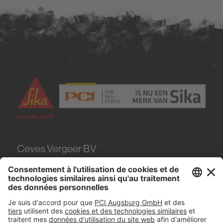
Ceves Vergeer BV
Teugseweg 20
7418
AM Deventer
Tel.
0570 - 50 38 30