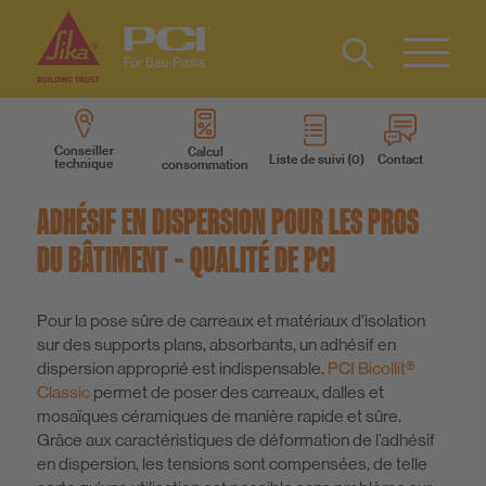
Contact
NL
Type 2 or
more
Conseiller
Calcul
Liste de suivi
Contact
technique
consommation
characters
Produits
for results.
ADHÉSIF EN DISPERSION POUR LES PROS
Systèmes des produits
DU BÂTIMENT – QUALITÉ DE PCI
Service
Pour la pose sûre de carreaux et matériaux d'isolation
sur des supports plans, absorbants, un adhésif en
dispersion approprié est indispensable.
PCI Bicollit®
Connaissances
Classic
permet de poser des carreaux, dalles et
mosaïques céramiques de manière rapide et sûre.
Grâce aux caractéristiques de déformation de l’adhésif
Société
en dispersion, les tensions sont compensées, de telle