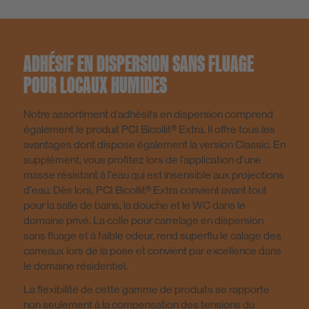
Colles à carrelage en hybrid
Mastics et accessoires
ADHÉSIF EN DISPERSION SANS FLUAGE
Ragréage et finition des murs et des plafonds
POUR LOCAUX HUMIDES
Masses d'égalisation et de finition pour sols
Notre assortiment d’adhésifs en dispersion comprend
également le produit PCI Bicollit® Extra. Il offre tous les
avantages dont dispose également la version Classic. En
Produits pour technique des sols
supplément, vous profitez lors de l’application d’une
masse résistant à l'eau qui est insensible aux projections
d'eau. Dès lors, PCI Bicollit® Extra convient avant tout
pour la salle de bains, la douche et le WC dans le
Désolidarisation
domaine privé. La colle pour carrelage en dispersion
sans fluage et à faible odeur, rend superflu le calage des
carreaux lors de la pose et convient par excellence dans
Produits d'étanchéité et de protection
le domaine résidentiel.
La flexibilité de cette gamme de produits se rapporte
non seulement à la compensation des tensions du
Divers / produits complémentaires