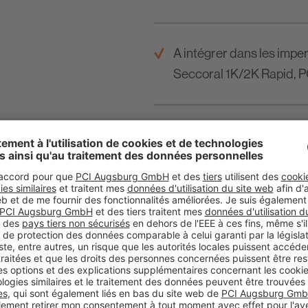
A intégrer dans les impe
Seccoral 1K/2K Rapid, P
Pour la formation de join
membranes d'imperméabil
Pour classes d'expositi
«Travaux d'imperméabili
carreaux et dalles», et se