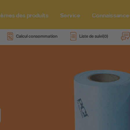
èmes des produits
Service
Connaissance
Calcul consommation
Liste de suivi
Qui sommes nous
PCI fête ses 70 ans
Sites
Sites internationales
Contact
0