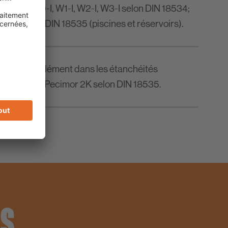
 à l'eau W0-I, W1-I, W2-I, W3-I selon DIN 18534;
gias, etc.); DIN 18535 (piscines et réservoirs).
rer en supplément dans les étanchéités
r 1K et PCI Pecimor 2K selon DIN 18535.
US