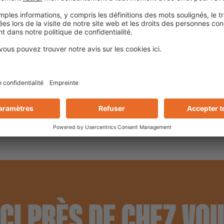
Pour classes d'exposition
DIN 18531-5 (balcons, log
PCI Pecitape 250 à intég
bitumineuses PCI Pecimo
CI PRÈS DE CHEZ VO