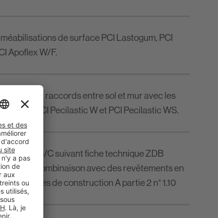
rméabilisations de surface PCI Lastogum, PCI
CI Apoflex W/F.
ts d'angle et raccords entre sol et mur avec les
isation PCI Pecilastic W et PCI Pecilastic WS.
on A0/B/A/B/C suivant fiche technique ZDB
sation en combinaison avec des revêtements en
lon les règles de construction A partie 2 n° 1.10