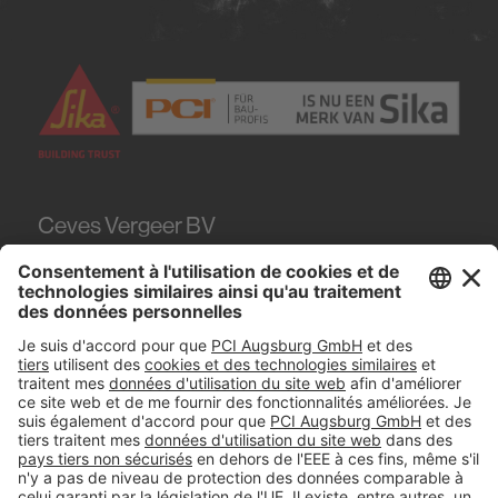
Ceves Vergeer BV
Teugseweg 20
7418
AM Deventer
Tel.
0570 - 50 38 30
#PCI