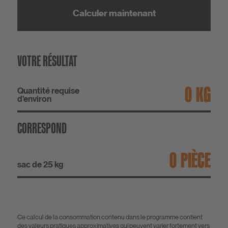
Calculer maintenant
VOTRE RÉSULTAT
KG
Quantité requise
d'environ
CORRESPOND
PIÈCE
sac de 25 kg
Ce calcul de la consommation contenu dans le programme contient
des valeurs pratiques approximatives qui peuvent varier fortement vers