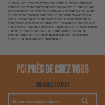
le haut ou vers le bas en fonction de la nature du support, du type de
carreaux, des différents profilages des faces arrière et autres, du type
d'outils de pose et de la méthode de travail. C'est pourquoi ces valeurs
ne doivent pas être utilisées de manière contraignante à des fins de
calcul. Pour les projets de grande envergure, il est recommandé de
déterminer la consommation en réalisant une surface d'essai. Pour les
applications du procédé combiné (buttering-floating), la consommation
augmente d'environ 20 à 25%. Pour les produits en poudre, les
données se réfèrent à la consommation de poudre sèche afin de
faciliter le calcul des besoins en matériaux.
PCI PRÈS DE CHEZ VOUS
CONSEILLER EXPERT