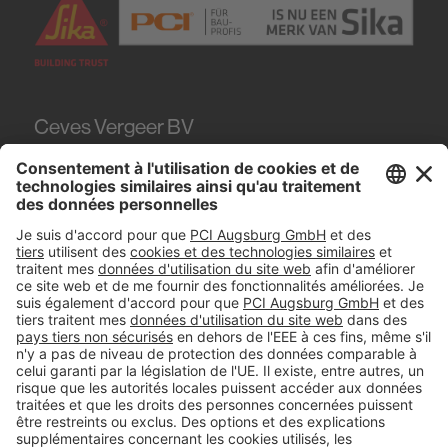
Ceves Vergeer BV
Teugseweg 20
7418
AM Deventer
Tel.
0570 - 50 38 30
#PCI