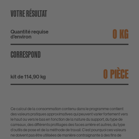
VOTRE RÉSULTAT
KG
Quantité requise
d'environ
CORRESPOND
PIÈCE
kit de 114,90 kg
Ce calcul de la consommation contenu dans le programme contient
des valeurs pratiques approximatives qui peuvent varier fortement vers
le haut ou vers le bas en fonction de la nature du support, du type de
carreaux, des différents profilages des faces arrière et autres, du type
d'outils de pose et de la méthode de travail. C'est pourquoi ces valeurs
ne doivent pas être utilisées de manière contraignante à des fins de