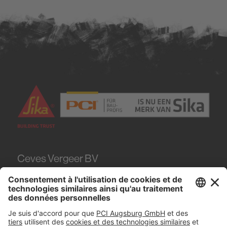
Ceves Vergeer BV
Teugseweg 20
7418
AM Deventer
Tel.
0570 - 50 38 30