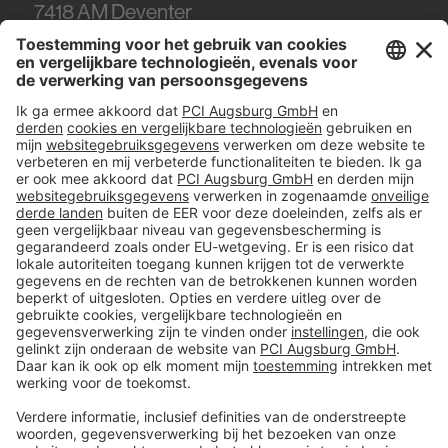
7418
AM Deventer
Tel.
0570 - 50 38 30
#PCI
Colofon
Gegevens en veiligheid
Algemene verkoop- en