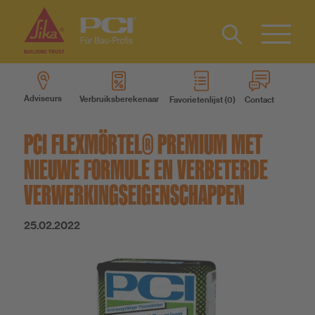
Contact
FR
Type 2 or
more
Adviseurs
Verbruiksberekenaar
Favorietenlijst
Contact
characters
Producten
for results.
PCI FLEXMÖRTEL® PREMIUM MET
Productsystemen
NIEUWE FORMULE EN VERBETERDE
VERWERKINGSEIGENSCHAPPEN
Service
25.02.2022
Weten
Over ons