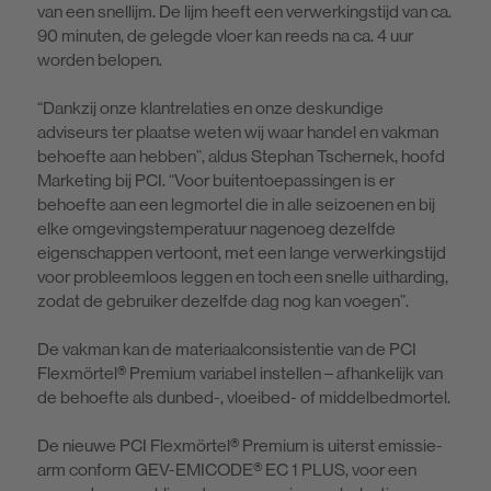
van een snellijm. De lijm heeft een verwerkingstijd van ca.
90 minuten, de gelegde vloer kan reeds na ca. 4 uur
worden belopen.
“Dankzij onze klantrelaties en onze deskundige
adviseurs ter plaatse weten wij waar handel en vakman
behoefte aan hebben”, aldus Stephan Tschernek, hoofd
Marketing bij PCI. “Voor buitentoepassingen is er
behoefte aan een legmortel die in alle seizoenen en bij
elke omgevingstemperatuur nagenoeg dezelfde
eigenschappen vertoont, met een lange verwerkingstijd
voor probleemloos leggen en toch een snelle uitharding,
zodat de gebruiker dezelfde dag nog kan voegen”.
De vakman kan de materiaalconsistentie van de PCI
Flexmörtel® Premium variabel instellen – afhankelijk van
de behoefte als dunbed-, vloeibed- of middelbedmortel.
De nieuwe PCI Flexmörtel® Premium is uiterst emissie-
arm conform GEV-EMICODE® EC 1 PLUS, voor een