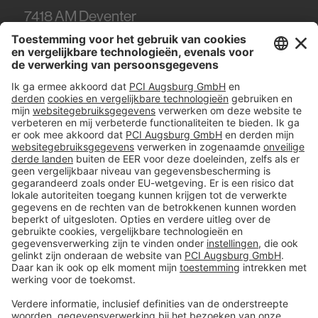
7418
AM Deventer
Tel.
0570 - 50 38 30
#PCI
Colofon
Gegevens en veiligheid
Algemene verkoop- en