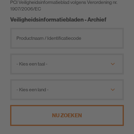
PCI Veiligheidsinformatieblad volgens Verordening nr.
Veiligheidsinformatiebladen
1907/2006/EC
Gegevensbladen duurzaamheid
Veiligheidsinformatiebladen - Archief
Verklaring van prestatie
NU ZOEKEN