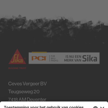
Ceves Vergeer BV
Teugseweg 20
7418
AM Deventer