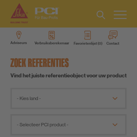
Contact
FR
Type 2 or
more
Adviseurs
Verbruiksberekenaar
Favorietenlijst
Contact
characters
Producten
for results.
ZOEK REFERENTIES
Productsystemen
Vind het juiste referentieobject voor uw product
Service
- Kies land -
Weten
- Selecteer PCI product -
Over ons