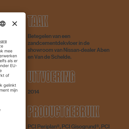
TAAK
Betegelen van een
zandcementdekvloer in de
showroom van Nissan-dealer Aben
en Van de Schelde.
UITVOERING
2014
E
PRODUCTGEBRUIK
PCI Periplan®, PCI Gisogrund®, PCI