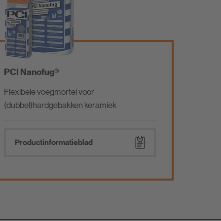
PCI Nanofug®
Flexibele voegmortel voor
(dubbel)hardgebakken keramiek
Product­informatieblad