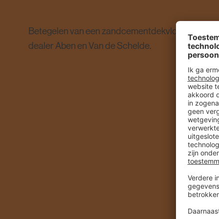
Betegelen van een zandcementdekvloer in de s
dealer Aben en Van de Schelde.