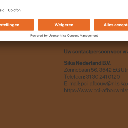
Uw contactpersoon voor vr
Sika Nederland B.V.
Zonnebaan 56, 3542 EG Ut
Telefoon:
31 30 241 0120
E-mail:
pci-afbouw@nl.sika
https://www.pci-afbouw.nl/n