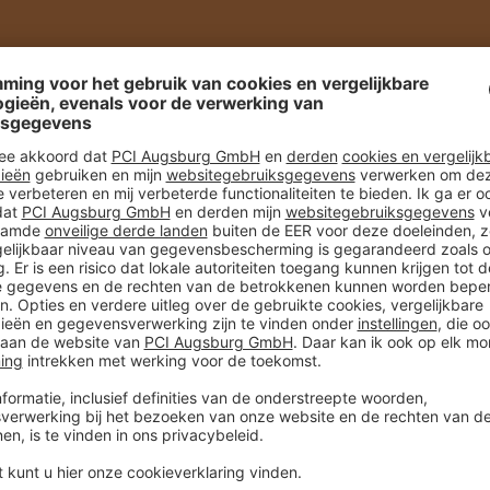
DATUM
howroom van Nissan-
29.04.2015
PLAATS
Zwolle
OBJECTGROOTT
Ca. 1.000 m²