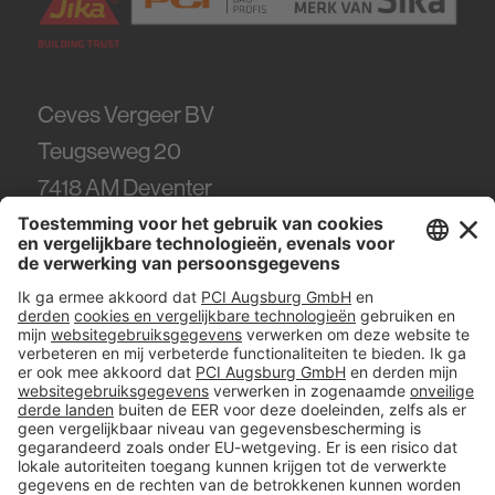
Ceves Vergeer BV
Teugseweg 20
7418
AM Deventer
Tel.
0570 - 50 38 30
#PCI