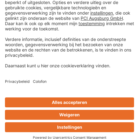
Colofon
Gegevens en veiligheid
Algemene verkoop- en
leveringsvoorwaarden
Disclaimer
Centrum voor cookievoorkeuren
Privacy-Portal
Design & Code ❤
zwetschke
Contact