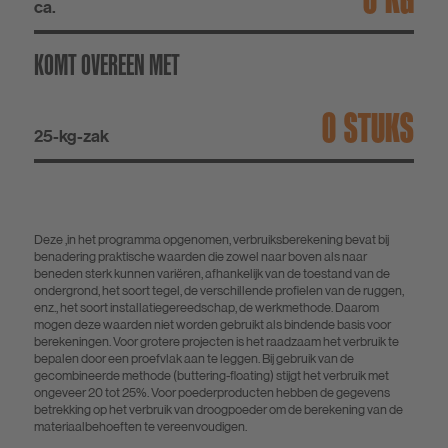
ca.
KOMT OVEREEN MET
STUKS
25-kg-zak
Deze ,in het programma opgenomen, verbruiksberekening bevat bij
benadering praktische waarden die zowel naar boven als naar
beneden sterk kunnen variëren, afhankelijk van de toestand van de
ondergrond, het soort tegel, de verschillende profielen van de ruggen,
enz., het soort installatiegereedschap, de werkmethode. Daarom
mogen deze waarden niet worden gebruikt als bindende basis voor
berekeningen. Voor grotere projecten is het raadzaam het verbruik te
bepalen door een proefvlak aan te leggen. Bij gebruik van de
gecombineerde methode (buttering-floating) stijgt het verbruik met
ongeveer 20 tot 25%. Voor poederproducten hebben de gegevens
betrekking op het verbruik van droogpoeder om de berekening van de
materiaalbehoeften te vereenvoudigen.