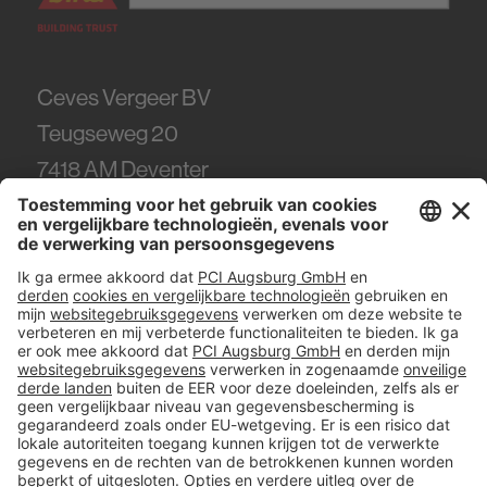
Ceves Vergeer BV
Teugseweg 20
7418
AM Deventer
Tel.
0570 - 50 38 30
#PCI