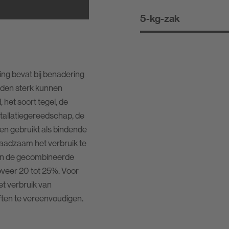
5-kg-zak
g bevat bij benadering
eden sterk kunnen
 het soort tegel, de
nstallatiegereedschap, de
 gebruikt als bindende
raadzaam het verbruik te
 van de gecombineerde
geveer 20 tot 25%. Voor
t verbruik van
ten te vereenvoudigen.