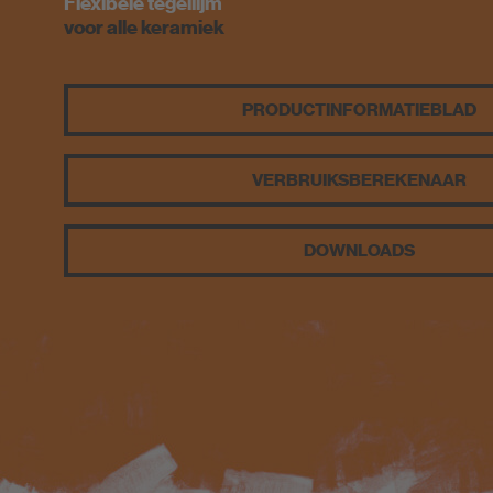
Voegkleuren
Flexibele tegellijm
voor alle keramiek
Externe websites
PCI-Fanshop
PRODUCT­INFORMATIEBLAD
VERBRUIKS­BEREKENAAR
DOWNLOADS