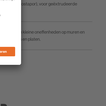
tyropor of Hostapor), voor geëxtrudeerde
tyrodur).
tvlakken van kleine oneffenheden op muren en
n van tegels en platen.