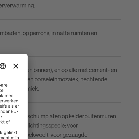
oerverwarming.
embaden, op perrons, in natte ruimten en
tasfalt (alleen binnen), en op alle met cement- en
den, glas- en porseleinmozaïek, hechtende
n oud keramiek.
polyurethaanschuimplaten op kelderbuitenmuren
elwerk en afdichtingsspecie; voor
 Isover of Rockwool), voor gezaagde