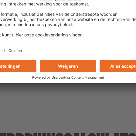
hardschuimplaten (bv. S
hardschuimplaten (bv. S
Voor het repareren en ui
vloeren voor het verlijme
Met officiële testrapporten.