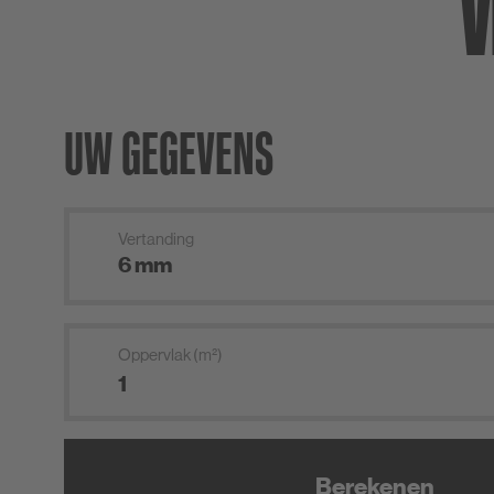
V
UW GEGEVENS
Vertanding
Oppervlak (m²)
Berekenen