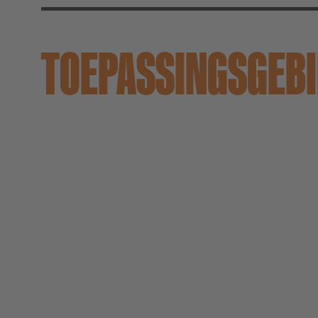
TOEPASSINGS­GEB