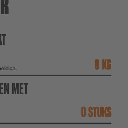
OR
AT
KG
eid ca.
EN MET
STUKS