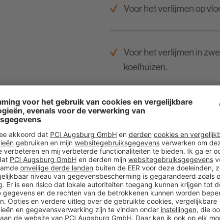
Voor het verlijmen op vl
Voor het verlijmen in zw
koelhuizen.
Voor het verlijmen op gie
gipshoudende ondergron
PVC-vloerbedekkingen e
Voor het verlijmen van 
op pleister, beton, mets
mineraalvezelplaten (bv.