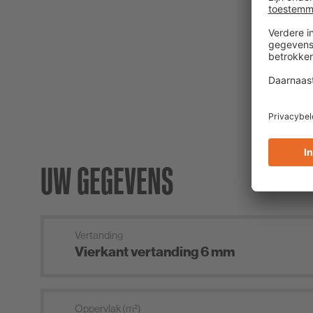
V
UW GEGEVENS
Vertanding
Oppervlak (m²)