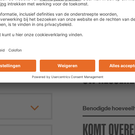
ERBRUIKSCALCULAT
UW RESULTA
Benodigde hoeveelh
KOMT OVERE