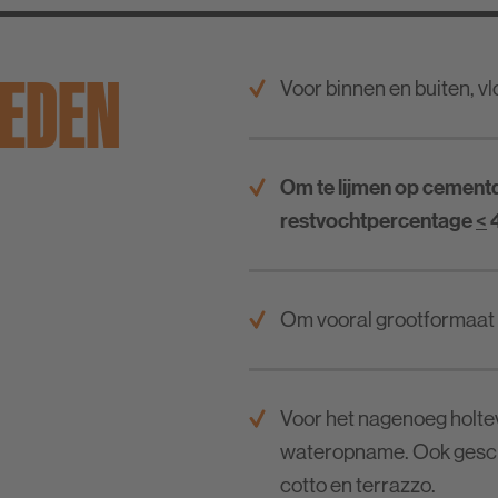
IEDEN
Voor binnen en buiten, vl
Om te lijmen op cement
restvochtpercentage
<
4
Om vooral grootformaat v
Voor het nagenoeg holtev
wateropname. Ook geschik
cotto en terrazzo.