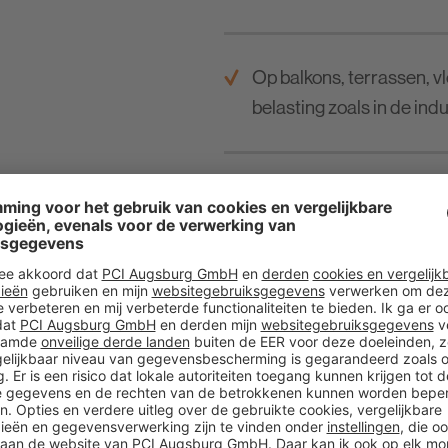
Op balkons, terrassen, 
belasting zoals in de in
Geschikt voor het lijmen
Om onvlakke ondergronde
Met officiële testrapporten.