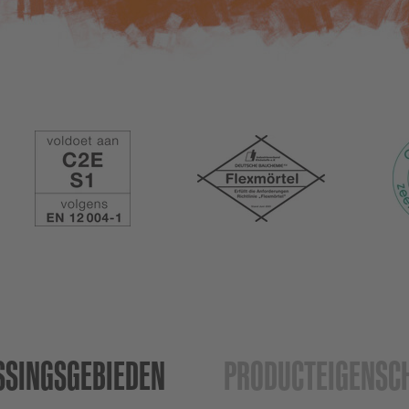
SSINGS­GEBIEDEN
PRODUCT­EIGENSC