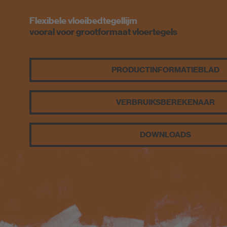
Voegkleuren
Externe websites
Flexibele vloeibedtegellijm
vooral voor grootformaat vloertegels
PCI-Fanshop
PRODUCT­INFORMATIEBLAD
VERBRUIKS­BEREKENAAR
DOWNLOADS