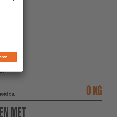
OR
AT
KG
eid ca.
EN MET