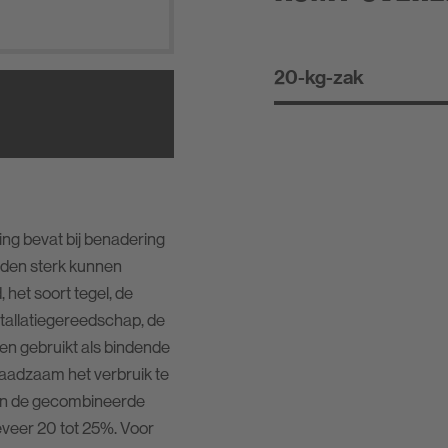
20-kg-zak
g bevat bij benadering
eden sterk kunnen
 het soort tegel, de
nstallatiegereedschap, de
 gebruikt als bindende
raadzaam het verbruik te
 van de gecombineerde
geveer 20 tot 25%. Voor