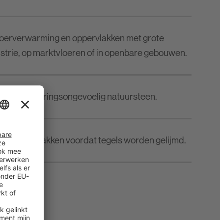
vloerverwarming en oppervlakken met grote
dustrie, op marktvloeren of in openbare gebouwen.
 van verkleuringsongevoelig natuursteen.
n uit te vlakken voordat tegels worden gelijmd.