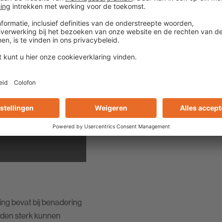
25-kg-zak
g bevat bij benadering
eden sterk kunnen