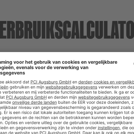
ERBRUIKSCALCULAT
UW RESULTA
Benodigde hoeveelh
KOMT OVERE