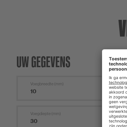
V
UW GEGEVENS
Voegbreedte (mm)
Voegdiepte (mm)