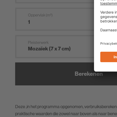
Oppervlak (m²)
Pleisterwerk
Berekenen
Deze ,in het programma opgenomen, verbruiksberekenin
praktische waarden die zowel naar boven als naar ben