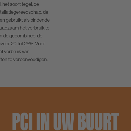
 het soort tegel, de
nstallatiegereedschap, de
 gebruikt als bindende
raadzaam het verbruik te
 van de gecombineerde
geveer 20 tot 25%. Voor
t verbruik van
ten te vereenvoudigen.
PCI IN UW BUURT