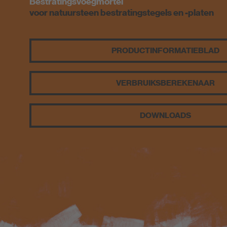
Voegkleuren
Bestratingsvoegmortel
voor natuursteen bestratingstegels en -platen
Externe websites
PCI-Fanshop
PRODUCT­INFORMATIEBLAD
VERBRUIKS­BEREKENAAR
DOWNLOADS