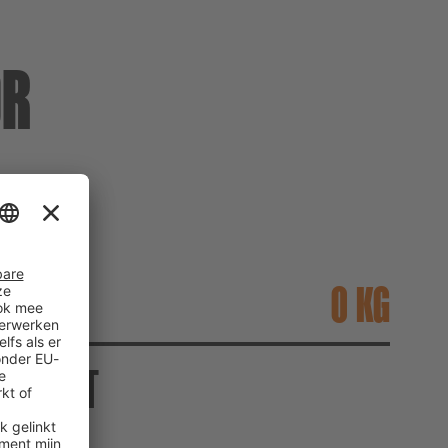
OR
AT
KG
eid ca.
EN MET