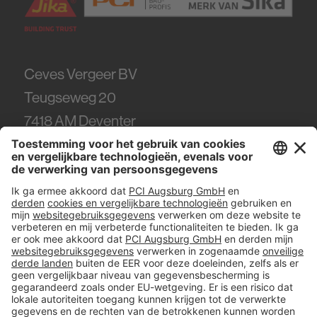
Ceves Vergeer BV
Teugseweg 20
7418
AM Deventer
Tel.
0570 - 50 38 30
#PCI