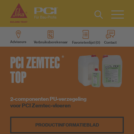
Contact
FR
Type 2 or
more
Adviseurs
Verbruiksberekenaar
Favorietenlijst
Contact
characters
Producten
for results.
PCI
ZEMTEC
®
Productsystemen
TOP
Service
2-componenten PU-verzegeling
Weten
voor PCI Zemtec-vloeren
Over ons
PRODUCT­INFORMATIEBLAD