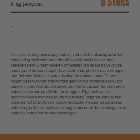
STUKS
5-kg-jerrycan
*
Deze ,in het programma opgenomen, verbruiksberekening bevat bij
benadering praktische waarden die zowel naar boven als naar
beneden sterk kunnen variëren, afhankelijk van de toestand van de
ondergrond, het soort tegel, de verschillende profielen van de ruggen,
enz., het soort installatiegereedschap, de werkmethode. Daarom
mogen deze waarden niet worden gebruikt als bindende basis voor
berekeningen. Voor grotere projecten is het raadzaam het verbruik te
bepalen door een proefvlak aan te leggen. Bij gebruik van de
gecombineerde methode (buttering-floating) stijgt het verbruik met
ongeveer 20 tot 25%. Voor poederproducten hebben de gegevens
betrekking op het verbruik van droogpoeder om de berekening van de
materiaalbehoeften te vereenvoudigen.