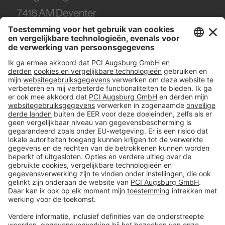
7418
AM Deventer
Tel.
0570 - 50 38 30
#PCI
Colofon
Gegevens en veiligheid