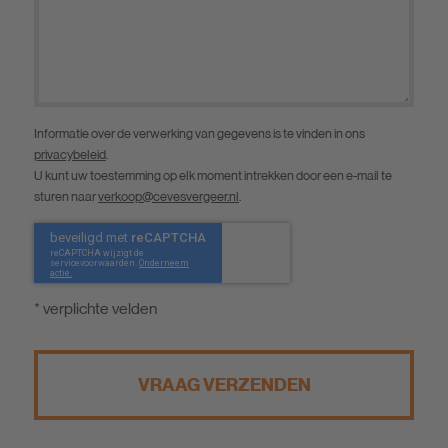
Informatie over de verwerking van gegevens is te vinden in ons
privacybeleid
.
U kunt uw toestemming op elk moment intrekken door een e-mail te
sturen naar
verkoop@cevesvergeer.nl
.
* verplichte velden
VRAAG VERZENDEN