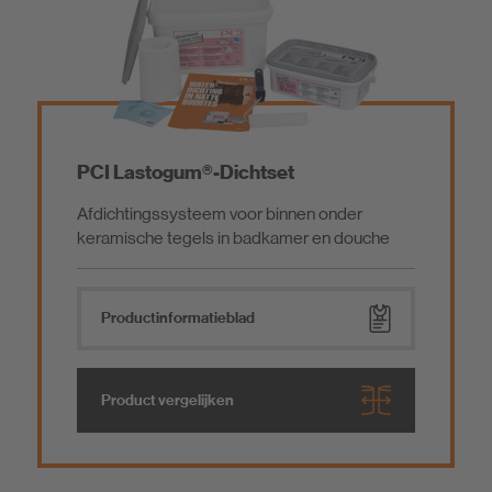
Uitvlakken en afwerken van wanden/plafonds
Egalisatie en verzegeling van vloeren
Vloerbedekkingslijmsystemen
PCI Lastogum®-Dichtset
Afdichtingssysteem voor binnen onder
Ontkoppeling
keramische tegels in badkamer en douche
Waterdichting/oppervlaktebehandeling
Product­informatieblad
Toeslagmiddelen en tuinproducten
Product vergelijken
Reinigingsmiddelen