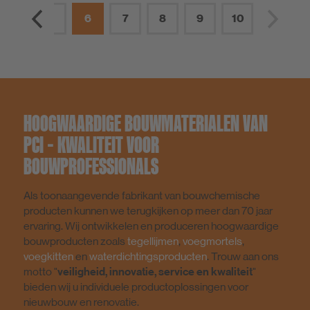
4
5
6
7
8
9
10
HOOGWAARDIGE BOUWMATERIALEN VAN
PCI – KWALITEIT VOOR
BOUWPROFESSIONALS
Als toonaangevende fabrikant van bouwchemische
producten kunnen we terugkijken op meer dan 70 jaar
ervaring. Wij ontwikkelen en produceren hoogwaardige
bouwproducten zoals
tegellijmen
,
voegmortels
,
voegkitten
en
waterdichtingsproducten
. Trouw aan ons
motto "
veiligheid, innovatie, service en kwaliteit
"
bieden wij u individuele productoplossingen voor
nieuwbouw en renovatie.