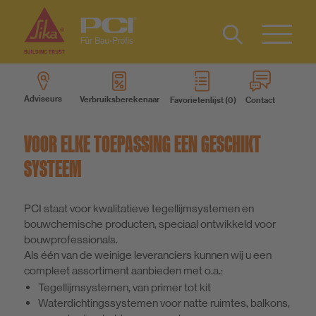
Contact
FR
Type 2 or
more
Adviseurs
Verbruiksberekenaar
Favorietenlijst
Contact
characters
Producten
for results.
VOOR ELKE TOEPASSING EEN GESCHIKT
Productsystemen
SYSTEEM
Service
PCI staat voor kwalitatieve tegellijmsystemen en
bouwchemische producten, speciaal ontwikkeld voor
bouwprofessionals.
Weten
Als één van de weinige leveranciers kunnen wij u een
compleet assortiment aanbieden met o.a.:
Tegellijmsystemen, van primer tot kit
Over ons
Waterdichtingssystemen voor natte ruimtes, balkons,