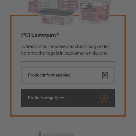
Aangiet- en ondersabelingsmortels
Betonreparatie
PCI Lastogum®
Waterdichte, flexibele beschermlaag onder
Primers/voorbehandeling
keramische tegels in badkamer en douche
Tegellijmen
Product­informatieblad
Voegmortels
Product vergelijken
Voegkitten en toebehoren