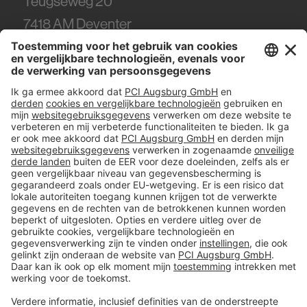
Teugseweg 20
7418
AM Deventer
Tel.
0570 - 50 38 30
#PCI
Colofon
Gegevens en veiligheid