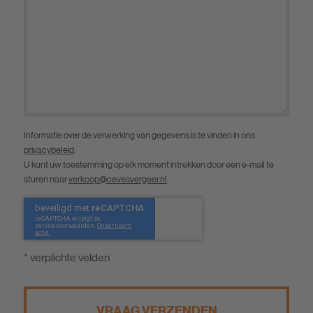
Informatie over de verwerking van gegevens is te vinden in ons
privacybeleid
.
U kunt uw toestemming op elk moment intrekken door een e-mail te
sturen naar
verkoop@cevesvergeer.nl
.
* verplichte velden
VRAAG VERZENDEN