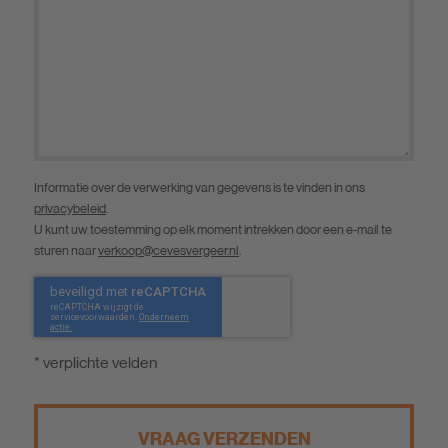
Informatie over de verwerking van gegevens is te vinden in ons
privacybeleid
.
U kunt uw toestemming op elk moment intrekken door een e-mail te
sturen naar
verkoop@cevesvergeer.nl
.
* verplichte velden
VRAAG VERZENDEN