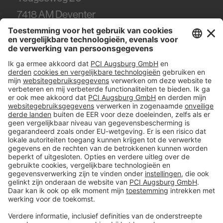
7418
AM Deventer
Tel.
0570 - 50 38 30
#PCI
Colofon
Gegevens en veiligheid