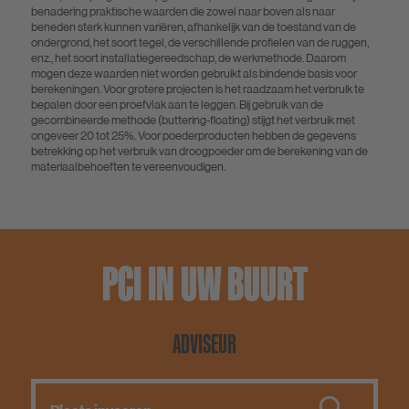
benadering praktische waarden die zowel naar boven als naar
beneden sterk kunnen variëren, afhankelijk van de toestand van de
ondergrond, het soort tegel, de verschillende profielen van de ruggen,
enz., het soort installatiegereedschap, de werkmethode. Daarom
mogen deze waarden niet worden gebruikt als bindende basis voor
berekeningen. Voor grotere projecten is het raadzaam het verbruik te
bepalen door een proefvlak aan te leggen. Bij gebruik van de
gecombineerde methode (buttering-floating) stijgt het verbruik met
ongeveer 20 tot 25%. Voor poederproducten hebben de gegevens
betrekking op het verbruik van droogpoeder om de berekening van de
materiaalbehoeften te vereenvoudigen.
PCI IN UW BUURT
ADVISEUR