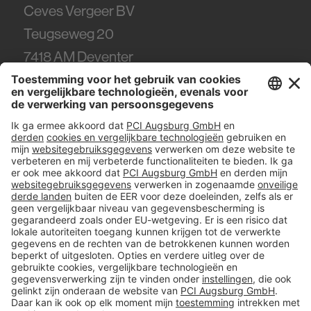
Ceves Vergeer BV
Teugseweg 20
7418
AM Deventer
Tel.
0570 - 50 38 30
#PCI
Colofon