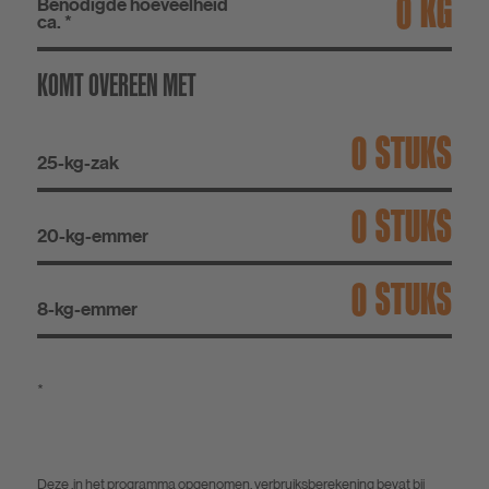
KG
Benodigde hoeveelheid
ca. *
KOMT OVEREEN MET
STUKS
25-kg-zak
STUKS
20-kg-emmer
STUKS
8-kg-emmer
*
Deze ,in het programma opgenomen, verbruiksberekening bevat bij